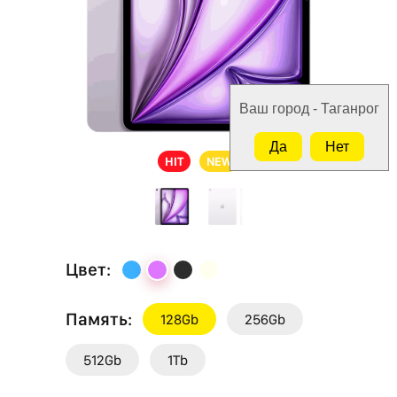
Ваш город - Таганрог
Да
Нет
HIT
NEW
Цвет:
Память:
128Gb
256Gb
512Gb
1Tb